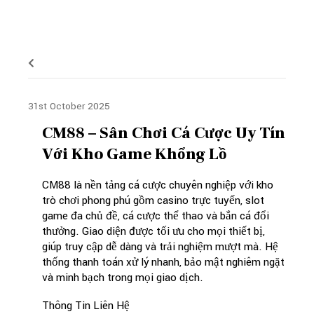
31st October 2025
CM88 – Sân Chơi Cá Cược Uy Tín
Với Kho Game Khổng Lồ
CM88 là nền tảng cá cược chuyên nghiệp với kho
trò chơi phong phú gồm casino trực tuyến, slot
game đa chủ đề, cá cược thể thao và bắn cá đổi
thưởng. Giao diện được tối ưu cho mọi thiết bị,
giúp truy cập dễ dàng và trải nghiệm mượt mà. Hệ
thống thanh toán xử lý nhanh, bảo mật nghiêm ngặt
và minh bạch trong mọi giao dịch.
Thông Tin Liên Hệ